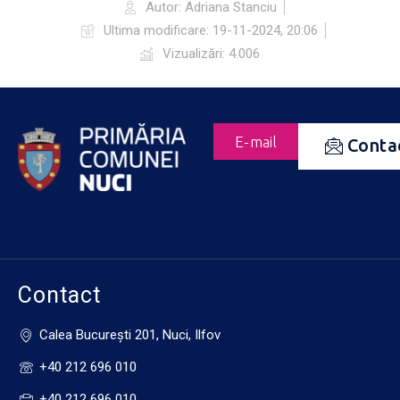
Autor:
Adriana Stanciu
Ultima modificare:
19-11-2024, 20:06
Vizualizări: 4.006
E-mail
Conta
Contact
Calea Bucureşti 201, Nuci, Ilfov
+40 212 696 010
+40 212 696 010