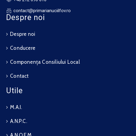
contact@primarianuciilfov.ro
Despre noi
Despre noi
Conducere
Componența Consiliului Local
Contact
Utile
M.A.I.
A.N.P.C.
A.N.O.F.M.