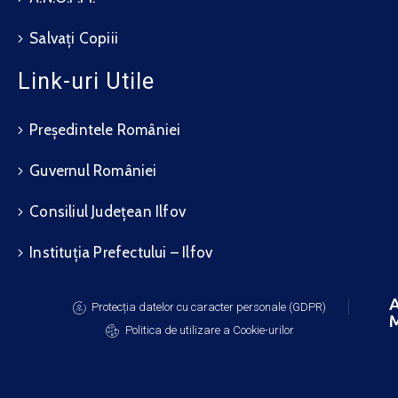
Salvați Copiii
Link-uri Utile
Președintele României
Guvernul României
Consiliul Județean Ilfov
Instituția Prefectului – Ilfov
A
Protecția datelor cu caracter personale (GDPR)
M
Politica de utilizare a Cookie-urilor