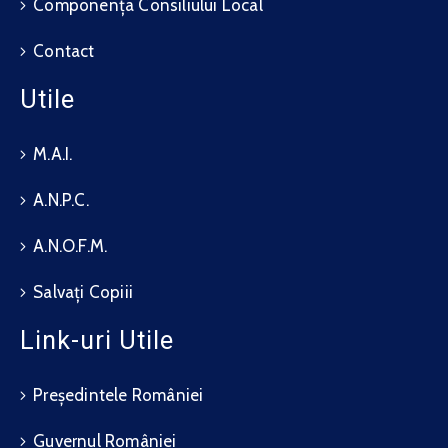
Componența Consiliului Local
Contact
Utile
M.A.I.
A.N.P.C.
A.N.O.F.M.
Salvați Copiii
Link-uri Utile
Președintele României
Guvernul României