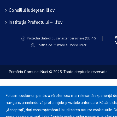
Consiliul Județean Ilfov
Instituția Prefectului – Ilfov
A
Protecția datelor cu caracter personale (GDPR)
M
Politica de utilizare a Cookie-urilor
Primăria Comunei Nuci © 2025. Toate drepturile rezervate.
Folosim cookie-uri pentru a vă oferi cea mai relevantă experiență d
navigare, amintindu-vă preferințele și vizitele anterioare. Făcând cli
„Acceptați”, dați consimțământul la utilizarea tuturor cookie-urile. C