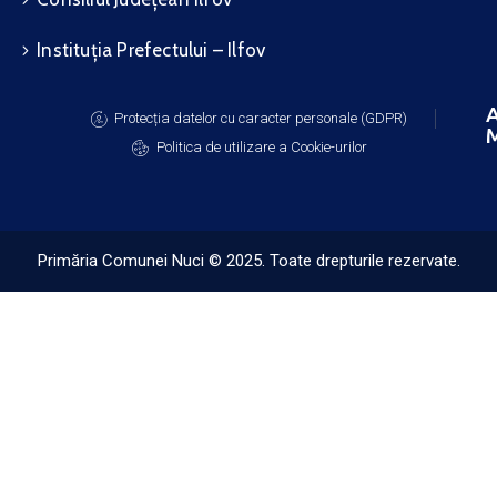
Instituția Prefectului – Ilfov
A
Protecția datelor cu caracter personale (GDPR)
M
Politica de utilizare a Cookie-urilor
Primăria Comunei Nuci © 2025. Toate drepturile rezervate.