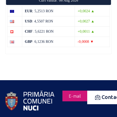
Curs valutar: 06 Aug 2026
EUR
: 5,2513 RON
+0,0024 ▲
USD
: 4,5507 RON
+0,0027 ▲
CHF
: 5,6221 RON
+0,0011 ▲
GBP
: 6,1236 RON
-0,0008 ▼
E-mail
Conta