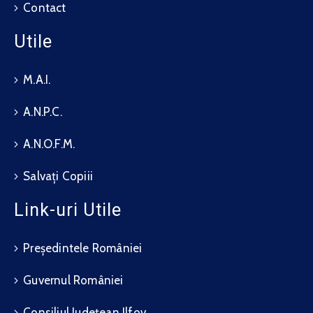
Contact
Utile
M.A.I.
A.N.P.C.
A.N.O.F.M.
Salvați Copiii
Link-uri Utile
Președintele României
Guvernul României
Consiliul Județean Ilfov