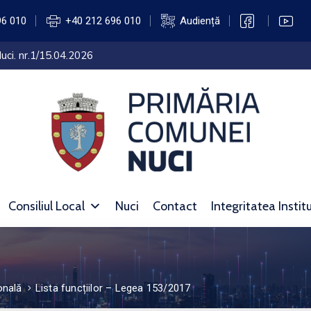
96 010
+40 212 696 010
Audiență
uci. nr.1/15.04.2026
Consiliul Local
Nuci
Contact
Integritatea Instit
onală
Lista funcțiilor – Legea 153/2017