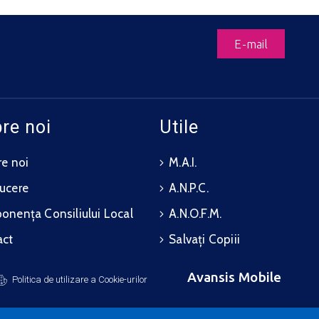
E-mail
re noi
Utile
e noi
M.A.I.
ucere
A.N.P.C.
nența Consiliului Local
A.N.O.F.M.
act
Salvați Copiii
Avansis Mobile
Politica de utilizare a Cookie-urilor