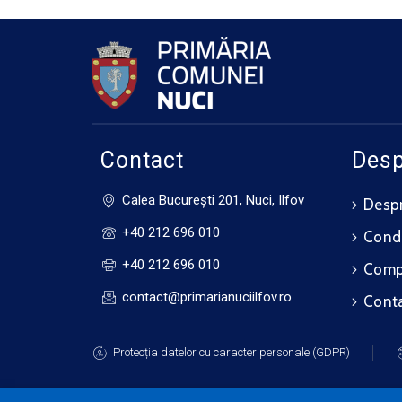
Contact
Desp
Calea Bucureşti 201, Nuci, Ilfov
Despr
+40 212 696 010
Cond
+40 212 696 010
Compo
contact@primarianuciilfov.ro
Cont
Protecția datelor cu caracter personale (GDPR)