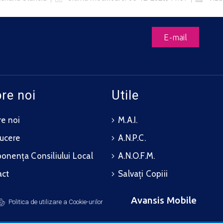
E-mail
re noi
Utile
e noi
M.A.I.
ucere
A.N.P.C.
nența Consiliului Local
A.N.O.F.M.
act
Salvați Copiii
Avansis Mobile
Politica de utilizare a Cookie-urilor