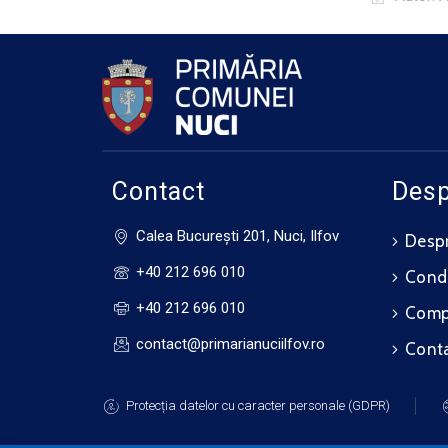
Contact
Desp
Calea Bucureşti 201, Nuci, Ilfov
Despr
+40 212 696 010
Cond
+40 212 696 010
Compo
contact@primarianuciilfov.ro
Cont
Protecția datelor cu caracter personale (GDPR)