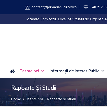
contact@primarianuciilfov.ro
+40 212 6
Hotarare Comitetul Local pt Situatii de Urgenta-N
Despre noi
Informații de Interes Public
Rapoarte Și Studii
Home
Despre noi
Rapoarte și Studii