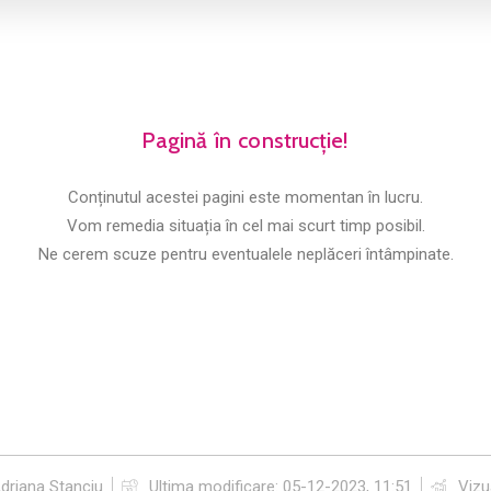
Pagină în construcție!
Conținutul acestei pagini este momentan în lucru.
Vom remedia situația în cel mai scurt timp posibil.
Ne cerem scuze pentru eventualele neplăceri întâmpinate.
driana Stanciu
Ultima modificare:
05-12-2023, 11:51
Vizua