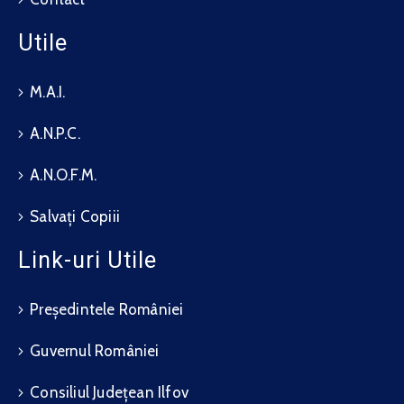
Utile
M.A.I.
A.N.P.C.
A.N.O.F.M.
Salvați Copiii
Link-uri Utile
Președintele României
Guvernul României
Consiliul Județean Ilfov