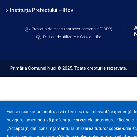
Instituția Prefectului – Ilfov
A
Protecția datelor cu caracter personale (GDPR)
M
Politica de utilizare a Cookie-urilor
Primăria Comunei Nuci © 2025. Toate drepturile rezervate.
Folosim cookie-uri pentru a vă oferi cea mai relevantă experiență d
navigare, amintindu-vă preferințele și vizitele anterioare. Făcând cli
„Acceptați”, dați consimțământul la utilizarea tuturor cookie-urile. C
toate acestea, puteți vizita Setările cookie-urilor pentru a vă oferi u