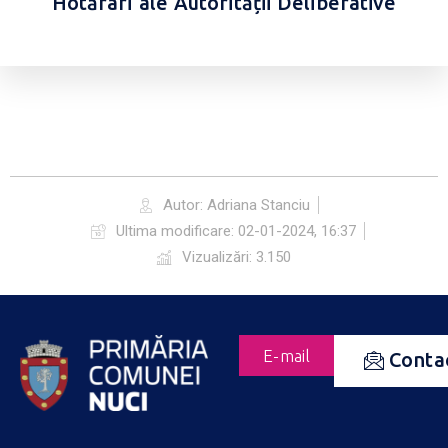
Hotărâri ale Autorității Deliberative
Autor:
Adriana Stanciu
Ultima modificare:
02-01-2024, 16:37
Vizualizări: 3.150
E-mail
Conta