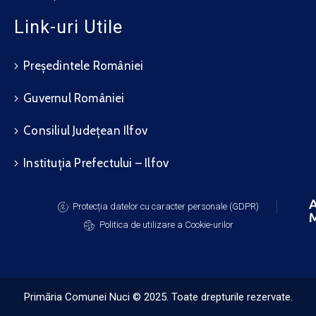
Link-uri Utile
Președintele României
Guvernul României
Consiliul Județean Ilfov
Instituția Prefectului – Ilfov
A
Protecția datelor cu caracter personale (GDPR)
M
Politica de utilizare a Cookie-urilor
Primăria Comunei Nuci © 2025. Toate drepturile rezervate.