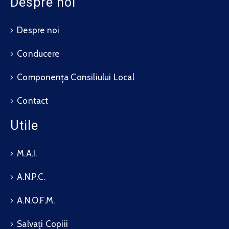
Despre noi
Despre noi
Conducere
Componența Consiliului Local
Contact
Utile
M.A.I.
A.N.P.C.
A.N.O.F.M.
Salvați Copiii