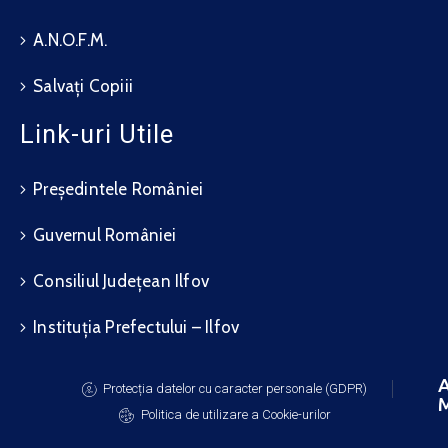
A.N.O.F.M.
Salvați Copiii
Link-uri Utile
Președintele României
Guvernul României
Consiliul Județean Ilfov
Instituția Prefectului – Ilfov
A
Protecția datelor cu caracter personale (GDPR)
M
Politica de utilizare a Cookie-urilor