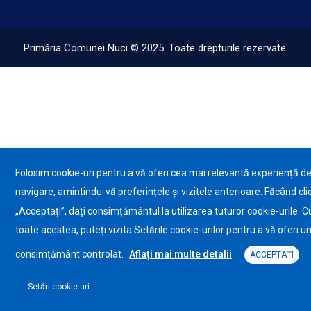
Primăria Comunei Nuci © 2025. Toate drepturile rezervate.
Folosim cookie-uri pentru a vă oferi cea mai relevantă experiență d
navigare, amintindu-vă preferințele și vizitele anterioare. Făcând cli
„Acceptați”, dați consimțământul la utilizarea tuturor cookie-urile. C
toate acestea, puteți vizita Setările cookie-urilor pentru a vă oferi u
consimțământ controlat.
Aflați mai multe detalii
ACCEPTAȚI
Setări cookie-uri