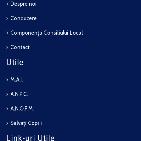
Despre noi
Conducere
Componența Consiliului Local
Contact
Utile
M.A.I.
A.N.P.C.
A.N.O.F.M.
Salvați Copiii
Link-uri Utile