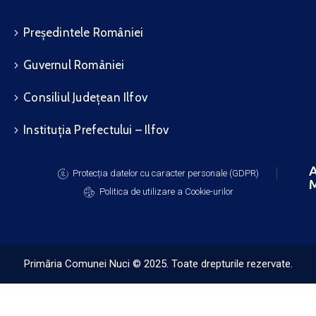
Președintele României
Guvernul României
Consiliul Județean Ilfov
Instituția Prefectului – Ilfov
A
Protecția datelor cu caracter personale (GDPR)
M
Politica de utilizare a Cookie-urilor
Primăria Comunei Nuci © 2025. Toate drepturile rezervate.