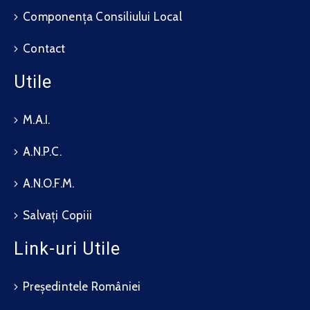
Componența Consiliului Local
Contact
Utile
M.A.I.
A.N.P.C.
A.N.O.F.M.
Salvați Copiii
Link-uri Utile
Președintele României