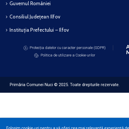
Guvernul României
Consiliul Județean Ilfov
Instituția Prefectului – Ilfov
A
Protecția datelor cu caracter personale (GDPR)
M
Politica de utilizare a Cookie-urilor
Primăria Comunei Nuci © 2025. Toate drepturile rezervate.
Folosim cookie-uri pentru a vă oferi cea mai relevantă experiență d