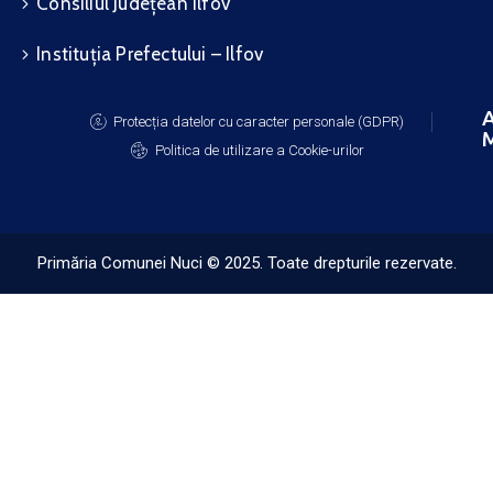
Consiliul Județean Ilfov
Instituția Prefectului – Ilfov
A
Protecția datelor cu caracter personale (GDPR)
M
Politica de utilizare a Cookie-urilor
Primăria Comunei Nuci © 2025. Toate drepturile rezervate.