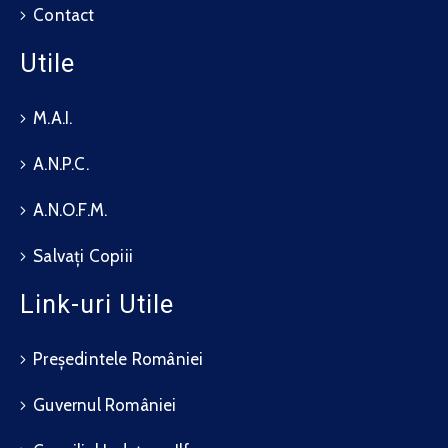
Contact
Utile
M.A.I.
A.N.P.C.
A.N.O.F.M.
Salvați Copiii
Link-uri Utile
Președintele României
Guvernul României