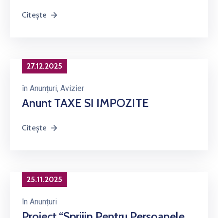
Citește
27.12.2025
în
Anunțuri
‚
Avizier
Anunt TAXE SI IMPOZITE
Citește
25.11.2025
în
Anunțuri
Proiect “Sprijin Pentru Persoanele