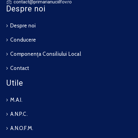
contact@primarianuciilfov.ro
Despre noi
Despre noi
Conducere
Componența Consiliului Local
Contact
Utile
M.A.I.
A.N.P.C.
A.N.O.F.M.