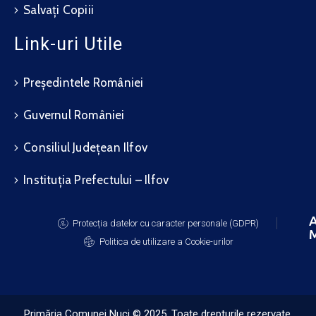
Salvați Copiii
Link-uri Utile
Președintele României
Guvernul României
Consiliul Județean Ilfov
Instituția Prefectului – Ilfov
A
Protecția datelor cu caracter personale (GDPR)
M
Politica de utilizare a Cookie-urilor
Primăria Comunei Nuci © 2025. Toate drepturile rezervate.