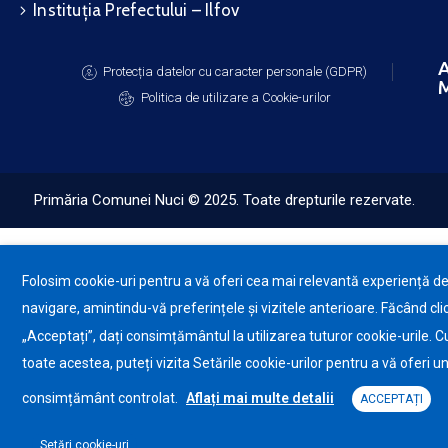
Instituția Prefectului – Ilfov
A
Protecția datelor cu caracter personale (GDPR)
M
Politica de utilizare a Cookie-urilor
Primăria Comunei Nuci © 2025. Toate drepturile rezervate.
Folosim cookie-uri pentru a vă oferi cea mai relevantă experiență d
navigare, amintindu-vă preferințele și vizitele anterioare. Făcând cli
„Acceptați”, dați consimțământul la utilizarea tuturor cookie-urile. C
toate acestea, puteți vizita Setările cookie-urilor pentru a vă oferi u
consimțământ controlat.
Aflați mai multe detalii
ACCEPTAȚI
Setări cookie-uri