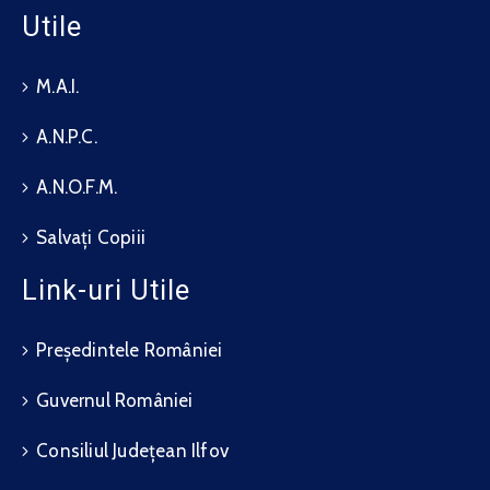
Utile
M.A.I.
A.N.P.C.
A.N.O.F.M.
Salvați Copiii
Link-uri Utile
Președintele României
Guvernul României
Consiliul Județean Ilfov