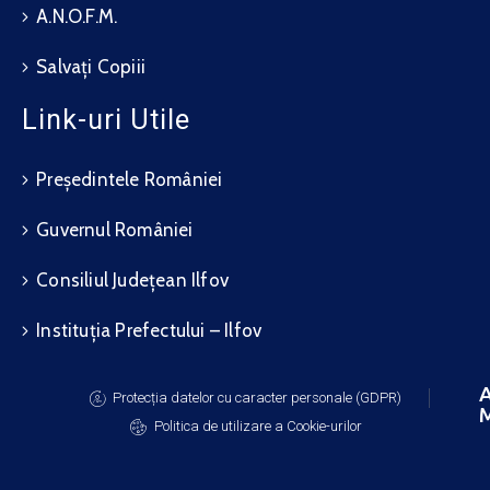
A.N.O.F.M.
Salvați Copiii
Link-uri Utile
Președintele României
Guvernul României
Consiliul Județean Ilfov
Instituția Prefectului – Ilfov
A
Protecția datelor cu caracter personale (GDPR)
M
Politica de utilizare a Cookie-urilor