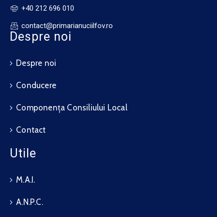
+40 212 696 010
contact@primarianuciilfov.ro
Despre noi
Despre noi
Conducere
Componența Consiliului Local
Contact
Utile
M.A.I.
A.N.P.C.