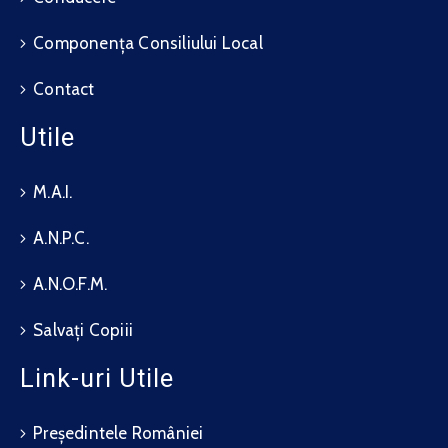
Componența Consiliului Local
Contact
Utile
M.A.I.
A.N.P.C.
A.N.O.F.M.
Salvați Copiii
Link-uri Utile
Președintele României