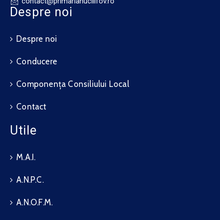
contact@primarianuciilfov.ro
Despre noi
Despre noi
Conducere
Componența Consiliului Local
Contact
Utile
M.A.I.
A.N.P.C.
A.N.O.F.M.