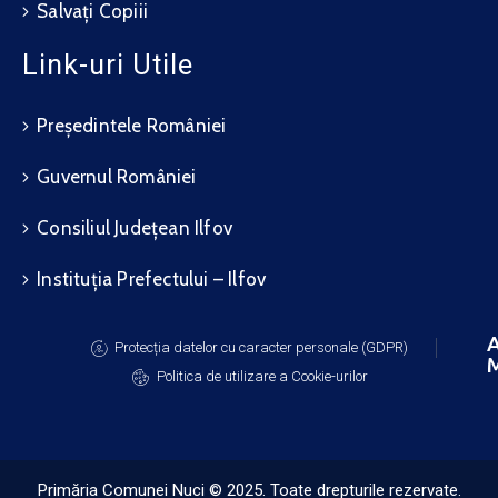
Salvați Copiii
Link-uri Utile
Președintele României
Guvernul României
Consiliul Județean Ilfov
Instituția Prefectului – Ilfov
A
Protecția datelor cu caracter personale (GDPR)
M
Politica de utilizare a Cookie-urilor
Primăria Comunei Nuci © 2025. Toate drepturile rezervate.