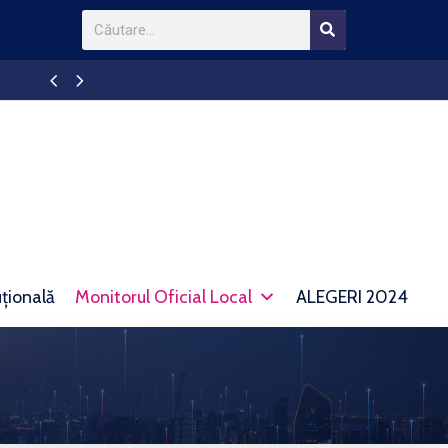
Anunt TAXE SI IMPOZITE
uțională
Monitorul Oficial Local
ALEGERI 2024