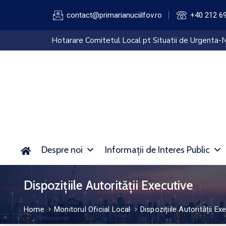
contact@primarianuciilfov.ro
+40 212 6
Hotarare Comitetul Local pt Situatii de Urgenta-N
Despre noi
Informații de Interes Public
Dispozițiile Autorității Executive
Home
Monitorul Oficial Local
Dispozițiile Autorității Ex