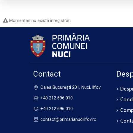
Momentan nu există înregistrări
Contact
Desp
Calea Bucureşti 201, Nuci, Ilfov
Despr
+40 212 696 010
Cond
+40 212 696 010
Compo
contact@primarianuciilfov.ro
Cont