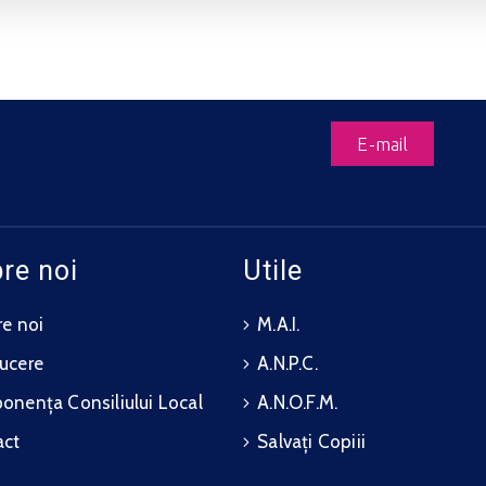
E-mail
re noi
Utile
e noi
M.A.I.
ucere
A.N.P.C.
nența Consiliului Local
A.N.O.F.M.
act
Salvați Copiii