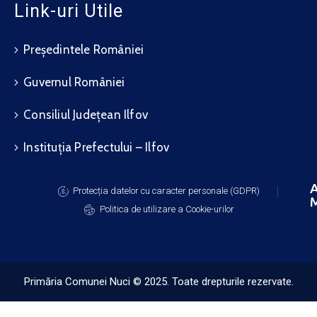
Link-uri Utile
Președintele României
Guvernul României
Consiliul Județean Ilfov
Instituția Prefectului – Ilfov
A
Protecția datelor cu caracter personale (GDPR)
M
Politica de utilizare a Cookie-urilor
Primăria Comunei Nuci © 2025. Toate drepturile rezervate.