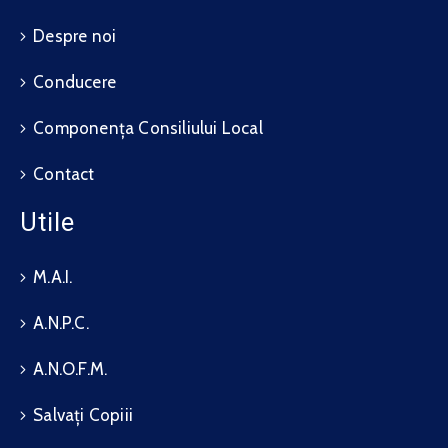
Despre noi
Conducere
Componența Consiliului Local
Contact
Utile
M.A.I.
A.N.P.C.
A.N.O.F.M.
Salvați Copiii