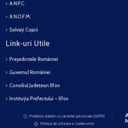
A.N.P.C.
A.N.O.F.M.
Salvați Copiii
Link-uri Utile
Președintele României
Guvernul României
Consiliul Județean Ilfov
Instituția Prefectului – Ilfov
A
Protecția datelor cu caracter personale (GDPR)
M
Politica de utilizare a Cookie-urilor