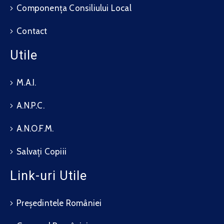
Componența Consiliului Local
Contact
Utile
M.A.I.
A.N.P.C.
A.N.O.F.M.
Salvați Copiii
Link-uri Utile
Președintele României