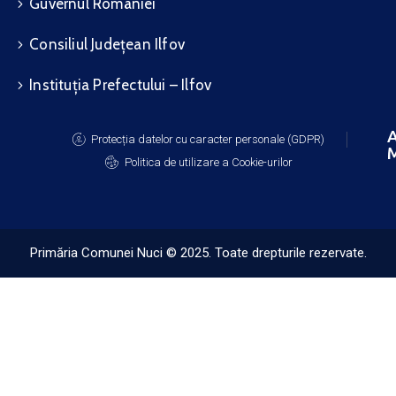
Guvernul României
Consiliul Județean Ilfov
Instituția Prefectului – Ilfov
A
Protecția datelor cu caracter personale (GDPR)
M
Politica de utilizare a Cookie-urilor
Primăria Comunei Nuci © 2025. Toate drepturile rezervate.