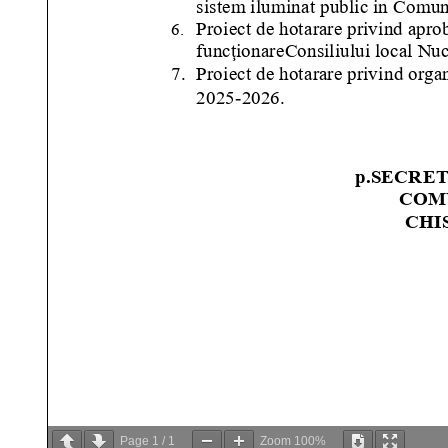
Page
1
/
1
Zoom
100%