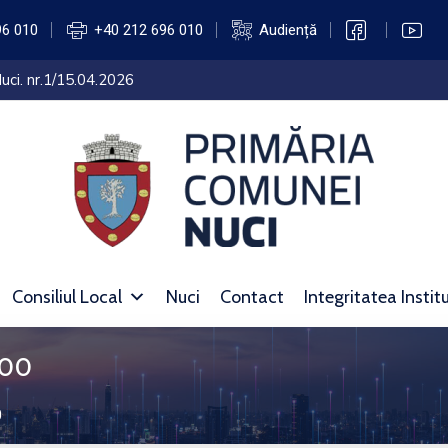
96 010
+40 212 696 010
Audiență
uci. nr.1/15.04.2026
Consiliul Local
Nuci
Contact
Integritatea Instit
,00
0