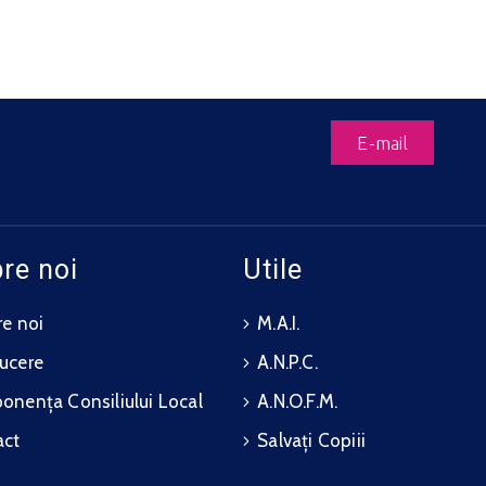
E-mail
re noi
Utile
e noi
M.A.I.
ucere
A.N.P.C.
nența Consiliului Local
A.N.O.F.M.
act
Salvați Copiii