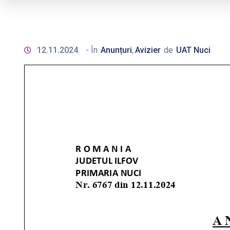
12.11.2024
- În
Anunțuri
Avizier
de
UAT Nuci
‚