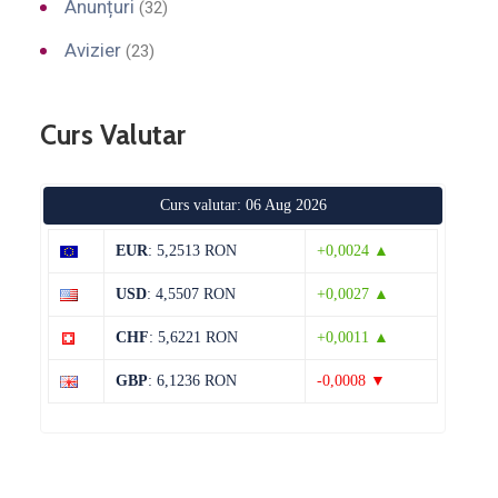
Anunțuri
(32)
Avizier
(23)
Curs Valutar
Curs valutar: 06 Aug 2026
EUR
: 5,2513 RON
+0,0024 ▲
USD
: 4,5507 RON
+0,0027 ▲
CHF
: 5,6221 RON
+0,0011 ▲
GBP
: 6,1236 RON
-0,0008 ▼