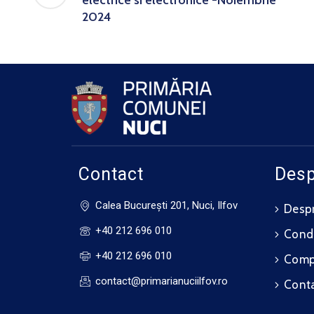
electrice si electronice -Noiembrie
2024
Contact
Desp
Calea Bucureşti 201, Nuci, Ilfov
Despr
+40 212 696 010
Cond
+40 212 696 010
Compo
contact@primarianuciilfov.ro
Cont