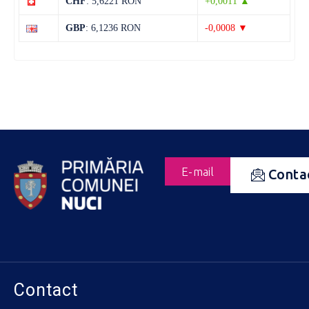
CHF
: 5,6221 RON
+0,0011 ▲
GBP
: 6,1236 RON
-0,0008 ▼
E-mail
Conta
Contact