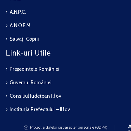
A.N.P.C.
A.N.O.F.M.
Salvați Copiii
Link-uri Utile
Președintele României
Guvernul României
Consiliul Județean Ilfov
Instituția Prefectului – Ilfov
A
Protecția datelor cu caracter personale (GDPR)