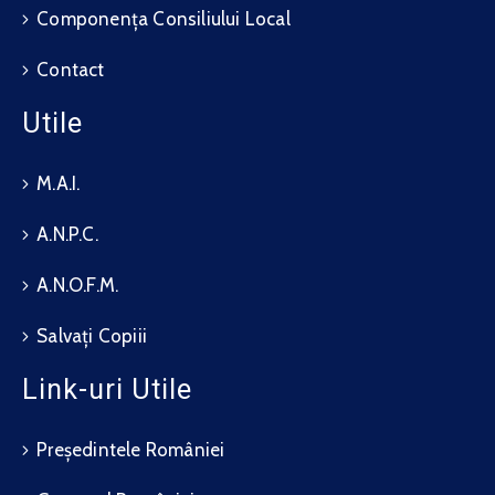
Componența Consiliului Local
Contact
Utile
M.A.I.
A.N.P.C.
A.N.O.F.M.
Salvați Copiii
Link-uri Utile
Președintele României