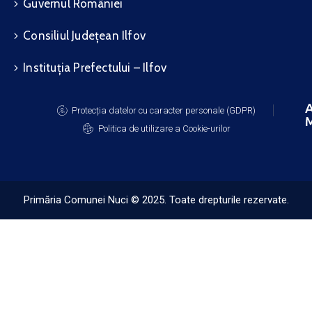
Guvernul României
Consiliul Județean Ilfov
Instituția Prefectului – Ilfov
A
Protecția datelor cu caracter personale (GDPR)
M
Politica de utilizare a Cookie-urilor
Primăria Comunei Nuci © 2025. Toate drepturile rezervate.