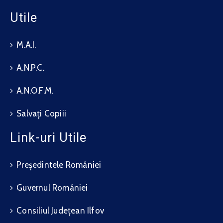
Utile
M.A.I.
A.N.P.C.
A.N.O.F.M.
Salvați Copiii
Link-uri Utile
Președintele României
Guvernul României
Consiliul Județean Ilfov