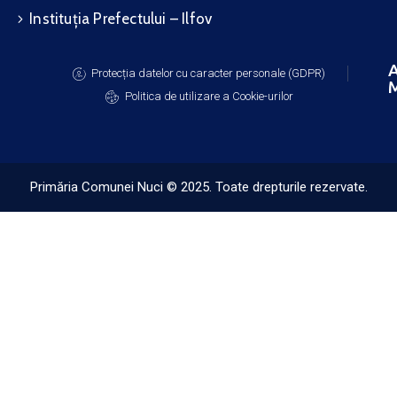
Instituția Prefectului – Ilfov
A
Protecția datelor cu caracter personale (GDPR)
M
Politica de utilizare a Cookie-urilor
Primăria Comunei Nuci © 2025. Toate drepturile rezervate.