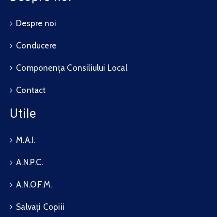
Despre noi
Conducere
Componența Consiliului Local
Contact
Utile
M.A.I.
A.N.P.C.
A.N.O.F.M.
Salvați Copiii