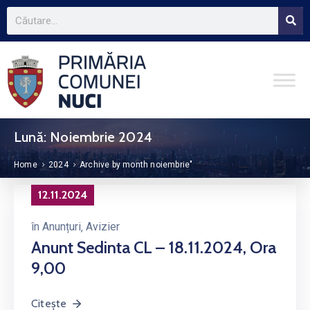
Lună:
Noiembrie 2024
Home
2024
Archive by month noiembrie"
12.11.2024
în
Anunțuri
‚
Avizier
Anunt Sedinta CL – 18.11.2024, Ora
9,00
Citește