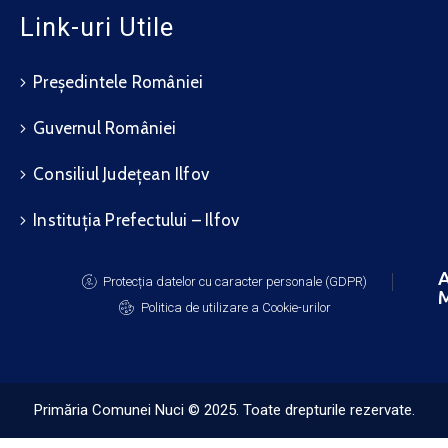
Link-uri Utile
Președintele României
Guvernul României
Consiliul Județean Ilfov
Instituția Prefectului – Ilfov
A
Protecția datelor cu caracter personale (GDPR)
M
Politica de utilizare a Cookie-urilor
Primăria Comunei Nuci © 2025. Toate drepturile rezervate.