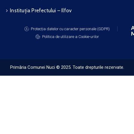
Instituția Prefectului – Ilfov
A
Protecția datelor cu caracter personale (GDPR)
M
Politica de utilizare a Cookie-urilor
Primăria Comunei Nuci © 2025. Toate drepturile rezervate.