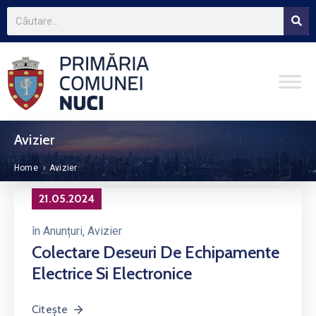
Avizier
Home
Avizier
21.05.2024
în
Anunțuri
‚
Avizier
Colectare Deseuri De Echipamente
Electrice Si Electronice
Citește