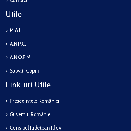
Contact
Utile
M.A.I.
A.N.P.C.
A.N.O.F.M.
Salvați Copiii
Link-uri Utile
Președintele României
Guvernul României
Consiliul Județean Ilfov