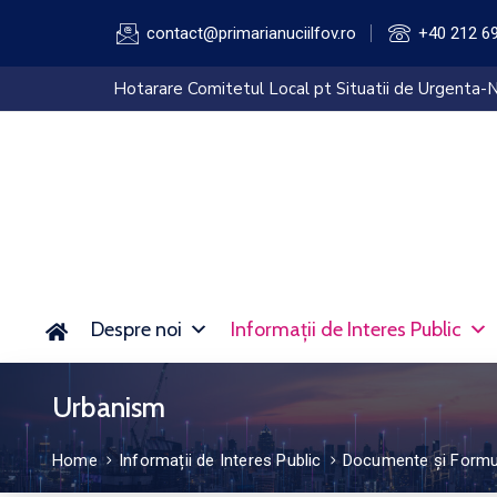
contact@primarianuciilfov.ro
+40 212 6
Hotarare Comitetul Local pt Situatii de Urgenta-N
Despre noi
Informații de Interes Public
Urbanism
Home
Informații de Interes Public
Documente și Formu