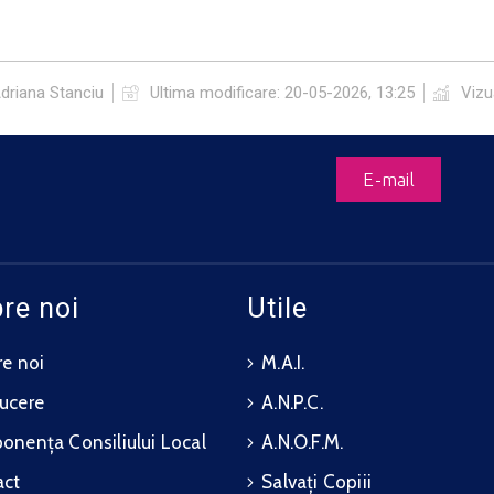
driana Stanciu
Ultima modificare:
20-05-2026, 13:25
Vizua
E-mail
re noi
Utile
e noi
M.A.I.
ucere
A.N.P.C.
nența Consiliului Local
A.N.O.F.M.
act
Salvați Copiii