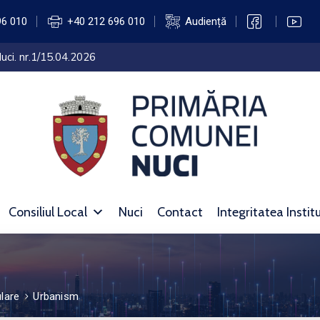
96 010
+40 212 696 010
Audiență
uci. nr.1/15.04.2026
Consiliul Local
Nuci
Contact
Integritatea Instit
lare
Urbanism