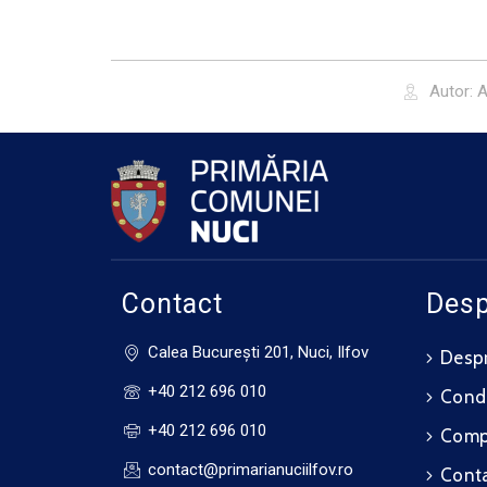
Autor:
A
Contact
Desp
Calea Bucureşti 201, Nuci, Ilfov
Despr
+40 212 696 010
Cond
+40 212 696 010
Compo
contact@primarianuciilfov.ro
Cont